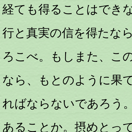
経ても得ることはでき
行と真実の信を得たな
ろこべ。もしまた、こ
なら、もとのように果
ればならないであろう
あることか。摂めとっ