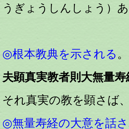
うぎょうしんしょう）あ
◎根本教典を示される
。
夫顕真実教者則大無量寿
それ真実の教を顕さば
◎無量寿経の大意を話さ