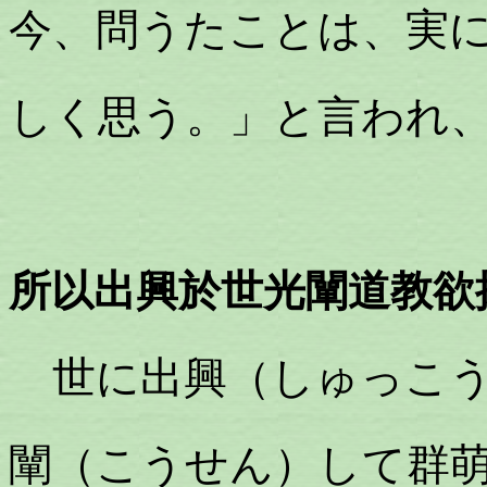
今、問うたことは、実
しく思う。」と言われ
所以出興於世光闡道教欲
世に出興（しゅっこう
闡（こうせん）して群