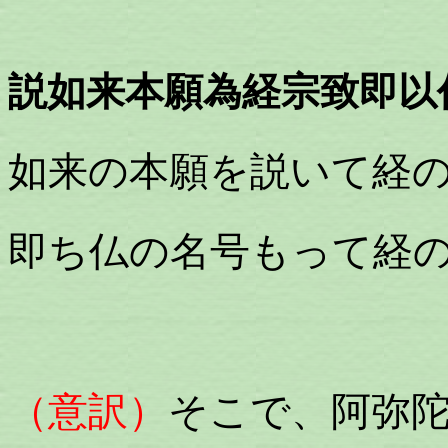
説如来本願為経宗致即以
如来の本願を説いて経
即ち仏の名号もって経
（意訳）
そこで、阿弥