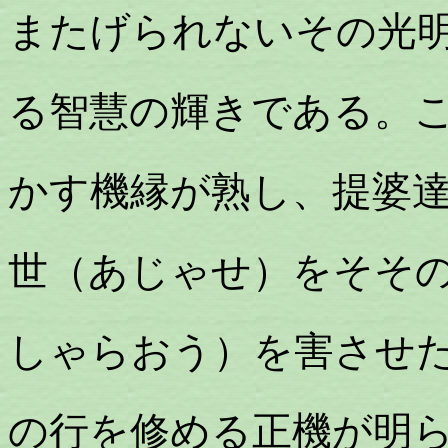
またげられないその光
る智慧の輝きである。
かす機縁が熟し、提婆
世（あじゃせ）をそそ
しゃらおう）を害させ
の行を修める正機が明