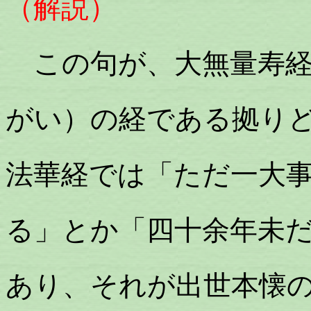
（解説）
この句が、大無量寿経
がい）の経である拠り
法華経では「ただ一大
る」とか「四十余年未
あり、それが出世本懐