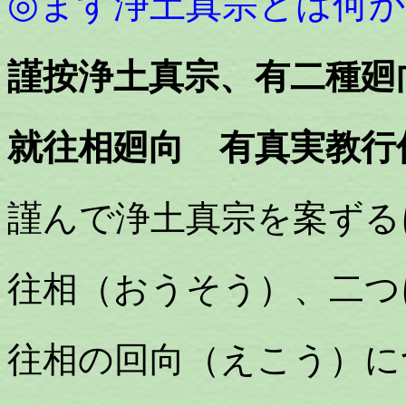
◎まず浄土真宗とは何
謹按浄土真宗、有二種廻
就往相廻向 有真実教行
謹んで浄土真宗を案ずる
往相（おうそう）、二つ
往相の回向（えこう）に