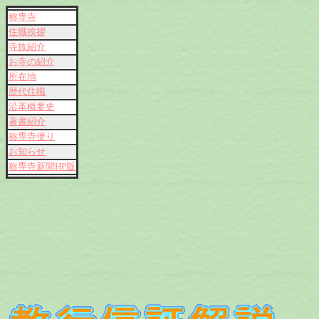
称専寺
住職挨拶
寺族紹介
お寺の紹介
所在地
歴代住職
沿革概要史
著書紹介
称専寺便り
お知らせ
称専寺新聞HP版