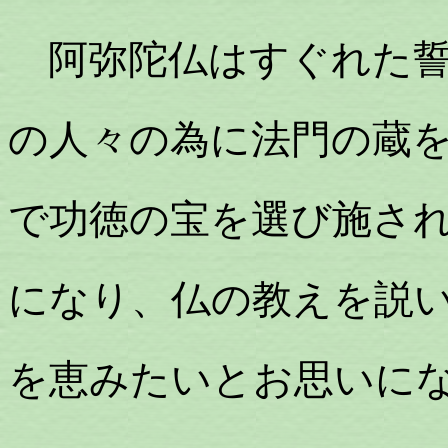
阿弥陀仏はすぐれた誓
の人々の為に法門の蔵
で功徳の宝を選び施さ
になり、仏の教えを説
を恵みたいとお思いに