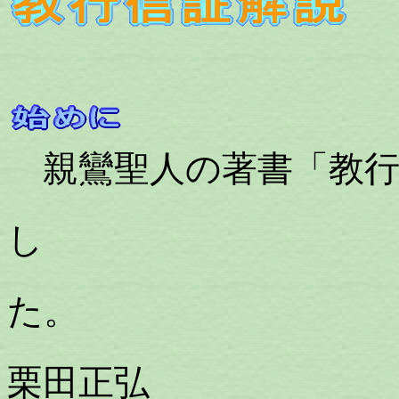
親鸞聖人の著書「教行
し
栗田正弘