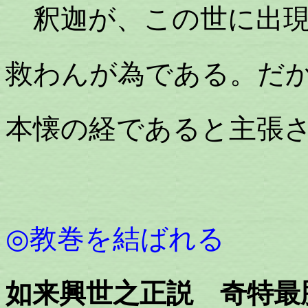
釈迦が、この世に出現
救わんが為である。だ
本懐の経であると主張
◎教巻を結ばれる
如来興世之正説 奇特最