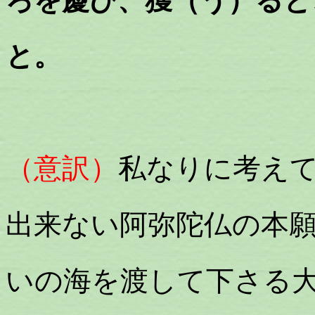
ろを慶び、獲（う）ると
と。
（意訳）
私なりに考え
出来ない阿弥陀仏の本
いの海を渡して下さる