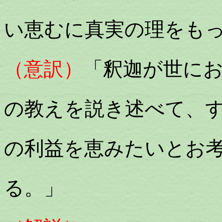
い恵むに真実の理をも
（意訳）
「釈迦が世に
の教えを説き述べて、
の利益を恵みたいとお
る。」