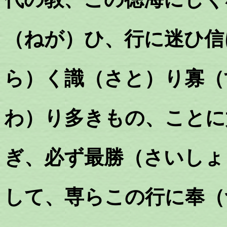
（ねが）ひ、行に迷ひ信
ら）く識（さと）り寡（
わ）り多きもの、ことに
ぎ、必ず最勝（さいしょ
して、専らこの行に奉（